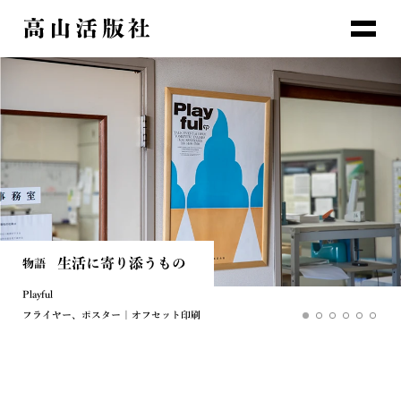
生活に寄り添うもの
紙の質感までも表現する
活字だからこその表現
美しさを追求する
人と人の間にあるもの
誰も思いつかないことをやる
物語
物語
物語
物語
物語
物語
Playful
新三郎商店(株) 塩そば屋「おしのちいたま」
東屋
TAKAYAMA LETTERPRESS
無津呂 昌子
(株)島本食品 辛子明太子の島本 博多阪急店
フライヤー、ポスター | オフセット印刷
包装紙 | オフセット印刷
パッケージ | 活版・凸版印刷
伝票 | 活版・凸版印刷
包装紙 | オフセット印刷
その他 | 活版・凸版印刷