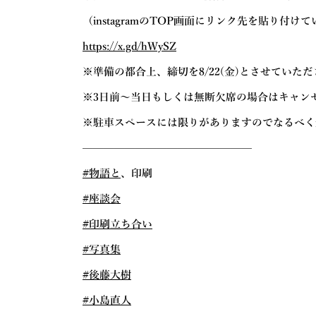
（instagramのTOP画面にリンク先を貼り付け
https://x.gd/hWySZ
※準備の都合上、締切を8/22(金)とさせていた
※3日前〜当日もしくは無断欠席の場合はキャンセ
※駐車スペースには限りがありますのでなるべく
————————————————
#物語と
、印刷
#座談会
#印刷立ち合い
#写真集
#後藤大樹
#小島直人