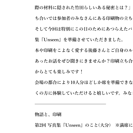
際の材料に隠された竹田らしいある秘密とは？」
ち合いでは参加者のみなさんにある印刷物の立ち
そして今回は特別にこの日のためにあつらえたパ
集『Unseen』を準備させていただきました。
本や印刷をこよなく愛する後藤さんとご自身のル
あったお話をぜひ聞きにきませんか？印刷立ち合
からとても楽しみです！
会場の都合により10人分ほどしか席を準備でき
くの方に体験していただけると嬉しいです。みな
————————————————
物語と、印刷
第2回 写真集『Unseen』のこと(大分) ※