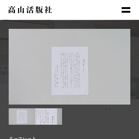
生活に寄り添うもの
紙の質感までも表現する
活字だからこその表現
美しさを追求する
人と人の間にあるもの
誰も思いつかないことをやる
物語
物語
物語
物語
物語
物語
Playful
新三郎商店(株) 塩そば屋「おしのちいたま」
東屋
TAKAYAMA LETTERPRESS
無津呂 昌子
(株)島本食品 辛子明太子の島本 博多阪急店
ポスター｜オフセット印刷
包装紙｜オフセット印刷
パッケージ｜活版印刷
領収書｜活版印刷
包装紙｜オフセット印刷
ポスター｜活版印刷
リーフレット