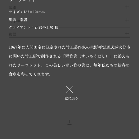
印刷
サイズ：163×124mm
用紙：奉書
制作物
クライアント：此君亭工房 様
物語
1967年に人間国宝に認定された竹工芸作家の生野祥雲斎氏が大分市
に開いた竹工房で制作される「翠竹箸（すいちくばし）」に添えら
れたリーフレット。この美しい青い竹の箸は、毎年私たちの新春の
食卓を彩ってくれます。
リーフレット
一覧に戻る
フライヤー | オフセット印刷
1