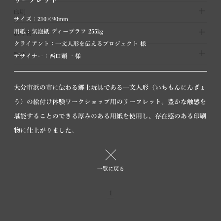
印刷
サイズ：210×90mm
用紙：気泡紙 ディープラフ 255kg
制作物
クライアント：一文人形を伝えるプロジェクト 様
物語
デザイナー：西口顕一 様
大分市浜の市に伝わる郷土玩具である一文人形（いちもんにんぎょ
う）の絵付け体験ワークショップ用のリーフレット。豊かな触感を
堪能することのできる厚みのある用紙を使用し、存在感のある印刷
物に仕上がりました。
リーフレット
フライヤー | オフセット印刷
一覧に戻る
1