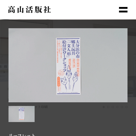
生活に寄り添うもの
紙の質感までも表現する
活字だからこその表現
美しさを追求する
人と人の間にあるもの
誰も思いつかないことをやる
物語
物語
物語
物語
物語
物語
Playful
新三郎商店(株) 塩そば屋「おしのちいたま」
東屋
TAKAYAMA LETTERPRESS
無津呂 昌子
(株)島本食品 辛子明太子の島本 博多阪急店
ポスター｜オフセット印刷
包装紙｜オフセット印刷
パッケージ｜活版印刷
領収書｜活版印刷
包装紙｜オフセット印刷
ポスター｜活版印刷
リーフレット