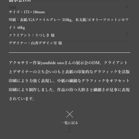
印刷
サイズ：175×186mm
用紙：表紙/GAファイルグレー 310kg、本文紙/ビオトープコットンホワ
制作物
イト 60kg
物語
クライアント：うつしき 様
デザイナー：山香デザイン室 様
アクセサリー作家yasuhide onoさんの展示会のDM。クライアント
とデザイナーの立ち会いのもと表紙の印象的なグラフィックを活版
印刷により力強く表現し、中紙の繊細なグラフィックをオフセット
印刷により制作しました。作品の持つ大胆さと繊細さが見事に表現
展示会DM
されています。
その他 | 活版・凸版印刷、オフセット
印刷
一覧に戻る
1