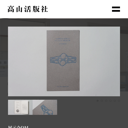
生活に寄り添うもの
紙の質感までも表現する
活字だからこその表現
美しさを追求する
人と人の間にあるもの
誰も思いつかないことをやる
物語
物語
物語
物語
物語
物語
Playful
新三郎商店(株) 塩そば屋「おしのちいたま」
東屋
TAKAYAMA LETTERPRESS
無津呂 昌子
(株)島本食品 辛子明太子の島本 博多阪急店
ポスター｜オフセット印刷
包装紙｜オフセット印刷
パッケージ｜活版印刷
領収書｜活版印刷
包装紙｜オフセット印刷
ポスター｜活版印刷
展示会DM